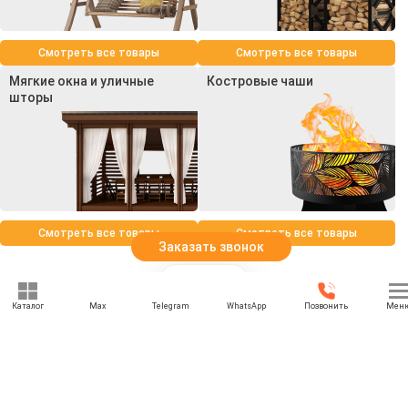
Смотреть все товары
Смотреть все товары
Мягкие окна и уличные
Костровые чаши
шторы
Смотреть все товары
Смотреть все товары
Заказать звонок
Каталог
Max
Telegram
WhatsApp
Позвонить
Мен
+7 (812) 501-19-18
rbesedka@gmail.com