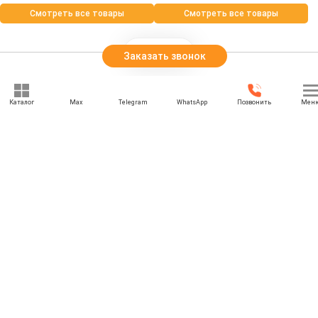
Смотреть все товары
Смотреть все товары
Заказать звонок
Каталог
Max
Telegram
WhatsApp
Позвонить
Мен
+7 (812) 501-19-18
rbesedka@gmail.com
Написать директору
Санкт-Петербург
г. Санкт-Петербург, Садовая улица, дом 23/6, лит. А, пом. 3-Н, офис
№ 8, 4 этаж
Отдел продаж: 09:00 — 21:00
Служба доставки: 09:00 — 21:00