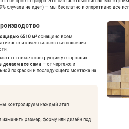
 это не просто цифра. Это наш честный сигнал: мы строим
99% случаев не идет) — мы бесплатно и оперативно все ис
производство
ощадью 6510 м²
оснащено всем
ативного и качественного выполнения
ти.
пают готовые конструкции у сторонних
же
делаем все сами
— от чертежа и
льной покраски и последующего монтажа на
 мы контролируем каждый этап
 изменить размер, форму или дизайн под