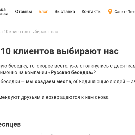
вка
Отзывы
Блог
Выставка
Контакты
Санкт-Пет
овка
из 10 клиентов выбирают нас
з 10 клиентов выбирают нас
ую беседку, то, скорее всего, уже столкнулись с десят
именно на компании
«Русская беседка»
?
 беседки —
мы создаем места
, объединяющие людей — з
.
мендуют друзьям и возвращаются к нам снова.
месяцев