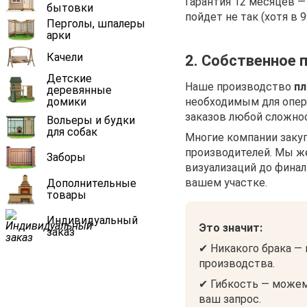
Гарантия 12 месяцев —
бытовки
пойдет не так (хотя в 
Перголы, шпалеры
арки
Качели
2. Собственное 
Детские
Наше производство
пл
деревянные
домики
необходимым для опер
заказов любой сложнос
Вольеры и будки
для собак
Многие компании заку
производителей. Мы 
Заборы
визуализаций до фина
вашем участке.
Дополнительные
товары
Индивидуальный
Это значит:
заказ
✔ Никакого брака —
производства.
✔ Гибкость — можем
ваш запрос.