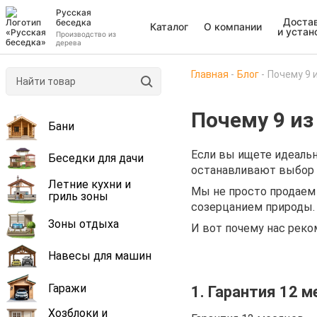
Русская
Доста
беседка
Каталог
О компании
и устан
Производство из
дерева
Главная
Блог
Почему 9 
Почему 9 и
Бани
Если вы ищете идеальн
Беседки для дачи
останавливают выбор 
Летние кухни и
Мы не просто продаем
гриль зоны
созерцанием природы
Зоны отдыха
И вот почему нас реко
Навесы для машин
Гаражи
1. Гарантия 12 
Хозблоки и